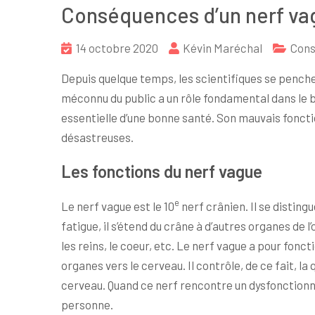
Conséquences d’un nerf va
14 octobre 2020
Kévin Maréchal
Con
Depuis quelque temps, les scientifiques se penche
méconnu du public a un rôle fondamental dans le b
essentielle d’une bonne santé. Son mauvais fonc
désastreuses.
Les fonctions du nerf vague
e
Le nerf vague est le 10
nerf crânien. Il se distingu
fatigue, il s’étend du crâne à d’autres organes de l
les reins, le coeur, etc. Le nerf vague a pour fonc
organes vers le cerveau. Il contrôle, de ce fait, l
cerveau. Quand ce nerf rencontre un dysfonction
personne.